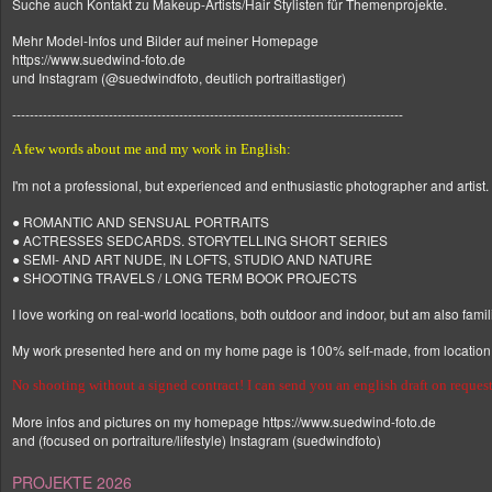
Suche auch Kontakt zu Makeup-Artists/Hair Stylisten für Themenprojekte.
Mehr Model-Infos und Bilder auf meiner Homepage
https://www.suedwind-foto.de
und Instagram (@suedwindfoto, deutlich portraitlastiger)
-----------------------------------------------------------------------------------------
A few words about me and my work in English:
I'm not a professional, but experienced and enthusiastic photographer and artist.
● ROMANTIC AND SENSUAL PORTRAITS
● ACTRESSES SEDCARDS. STORYTELLING SHORT SERIES
● SEMI- AND ART NUDE, IN LOFTS, STUDIO AND NATURE
● SHOOTING TRAVELS / LONG TERM BOOK PROJECTS
I love working on real-world locations, both outdoor and indoor, but am also famil
My work presented here and on my home page is 100% self-made, from location sc
No shooting without a signed contract! I can send you an english draft on request
More infos and pictures on my homepage https://www.suedwind-foto.de
and (focused on portraiture/lifestyle) Instagram (suedwindfoto)
PROJEKTE 2026