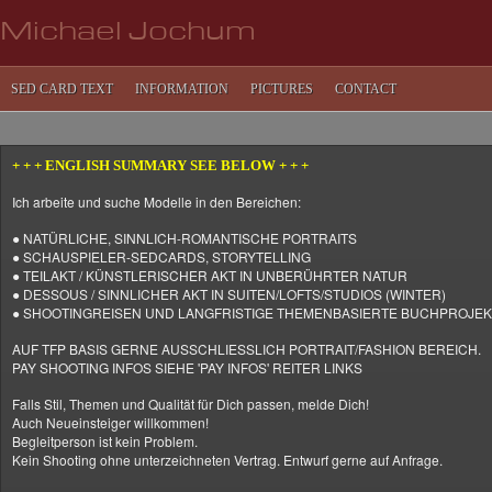
Michael Jochum
SED CARD TEXT
INFORMATION
PICTURES
CONTACT
+ + + ENGLISH SUMMARY SEE BELOW + + +
Ich arbeite und suche Modelle in den Bereichen:
● NATÜRLICHE, SINNLICH-ROMANTISCHE PORTRAITS
● SCHAUSPIELER-SEDCARDS, STORYTELLING
● TEILAKT / KÜNSTLERISCHER AKT IN UNBERÜHRTER NATUR
● DESSOUS / SINNLICHER AKT IN SUITEN/LOFTS/STUDIOS (WINTER)
● SHOOTINGREISEN UND LANGFRISTIGE THEMENBASIERTE BUCHPROJE
AUF TFP BASIS GERNE AUSSCHLIESSLICH PORTRAIT/FASHION BEREICH.
PAY SHOOTING INFOS SIEHE 'PAY INFOS' REITER LINKS
Falls Stil, Themen und Qualität für Dich passen, melde Dich!
Auch Neueinsteiger willkommen!
Begleitperson ist kein Problem.
Kein Shooting ohne unterzeichneten Vertrag. Entwurf gerne auf Anfrage.