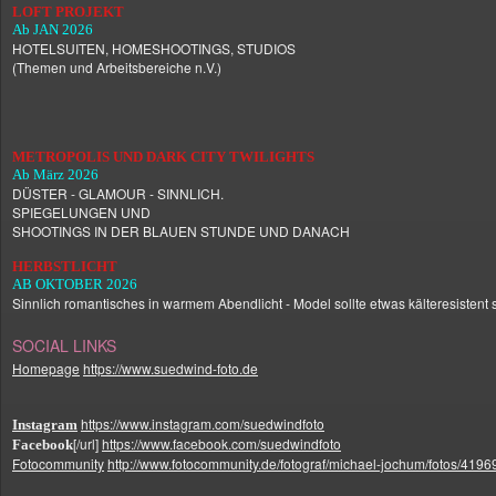
LOFT PROJEKT
Ab JAN 2026
HOTELSUITEN, HOMESHOOTINGS, STUDIOS
(Themen und Arbeitsbereiche n.V.)
METROPOLIS UND DARK CITY TWILIGHTS
Ab März 2026
DÜSTER - GLAMOUR - SINNLICH.
SPIEGELUNGEN UND
SHOOTINGS IN DER BLAUEN STUNDE UND DANACH
HERBSTLICHT
AB OKTOBER 2026
Sinnlich romantisches in warmem Abendlicht - Model sollte etwas kälteresistent 
SOCIAL LINKS
Homepage
https://www.suedwind-foto.de
https://www.instagram.com/suedwindfoto
Instagram
[/url]
https://www.facebook.com/suedwindfoto
Facebook
Fotocommunity
http://www.fotocommunity.de/fotograf/michael-jochum/fotos/4196